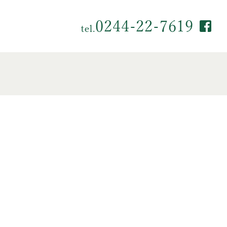
0244-22-7619
tel.
Fac