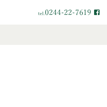
0244-22-7619
tel.
Fac